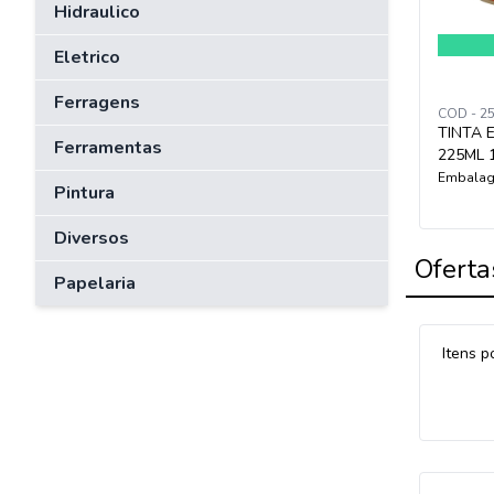
Hidraulico
Eletrico
Ferragens
COD - 2
TINTA 
Ferramentas
225ML 
Embalag
Pintura
Diversos
Oferta
Papelaria
Itens p