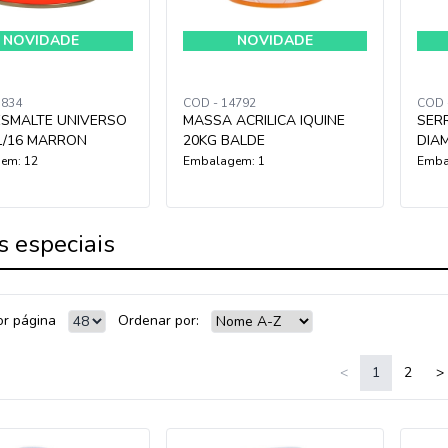
NOVIDADE
NOVIDADE
5834
COD - 14792
COD 
ESMALTE UNIVERSO
MASSA ACRILICA IQUINE
SER
1/16 MARRON
20KG BALDE
DIA
em: 12
Embalagem: 1
Emba
s especiais
or página
Ordenar por:
<
1
2
>