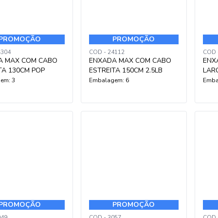
PROMOÇÃO
PROMOÇÃO
4304
COD - 24112
COD 
A MAX COM CABO
ENXADA MAX COM CABO
ENX
TA 130CM POP
ESTREITA 150CM 2.5LB
LAR
em: 3
Embalagem: 6
Emba
PROMOÇÃO
PROMOÇÃO
049
COD - 3057
COD 