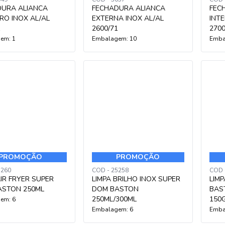
DURA ALIANCA
FECHADURA ALIANCA
FEC
RO INOX AL/AL
EXTERNA INOX AL/AL
INTE
1
2600/71
2700
em: 1
Embalagem: 10
Emba
PROMOÇÃO
PROMOÇÃO
5260
COD - 25258
COD 
AIR FRYER SUPER
LIMPA BRILHO INOX SUPER
LIM
ASTON 250ML
DOM BASTON
BAS
250ML/300ML
150
em: 6
Embalagem: 6
Emba