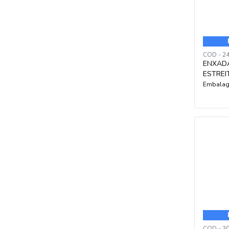
COD - 2
ENXAD
ESTREI
Embalag
COD - 3