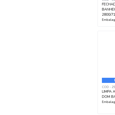
FECHA
BANHEI
2800/7
Embalag
COD - 2
LIMPA 
DOM B
Embalag