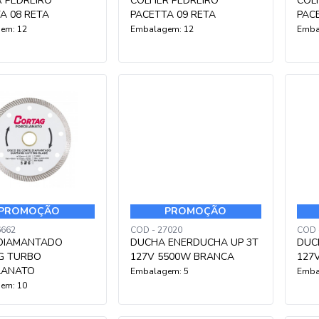
 PEDREIRO
COLHER PEDREIRO
COL
A 08 RETA
PACETTA 09 RETA
PAC
em: 12
Embalagem: 12
Emba
PROMOÇÃO
PROMOÇÃO
6662
COD - 27020
COD 
 DIAMANTADO
DUCHA ENERDUCHA UP 3T
DUC
G TURBO
127V 5500W BRANCA
127
LANATO
Embalagem: 5
Emba
em: 10