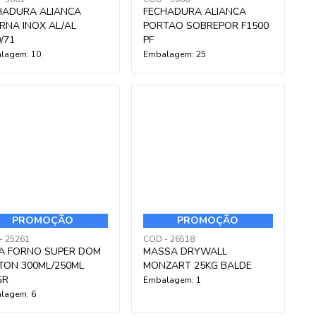
HADURA ALIANCA
FECHADURA ALIANCA
RNA INOX AL/AL
PORTAO SOBREPOR F1500
/71
PF
lagem: 10
Embalagem: 25
PROMOÇÃO
PROMOÇÃO
- 25261
COD - 26518
PA FORNO SUPER DOM
MASSA DRYWALL
TON 300ML/250ML
MONZART 25KG BALDE
GR
Embalagem: 1
lagem: 6