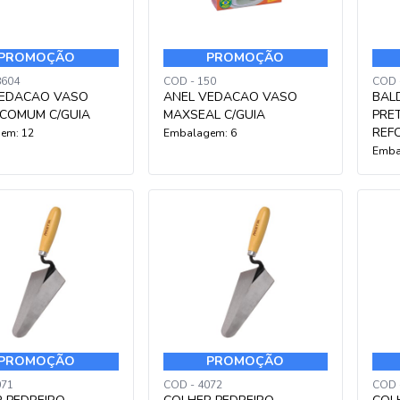
PROMOÇÃO
PROMOÇÃO
8604
COD - 150
COD 
VEDACAO VASO
ANEL VEDACAO VASO
BAL
 COMUM C/GUIA
MAXSEAL C/GUIA
PRE
REF
em: 12
Embalagem: 6
Emba
PROMOÇÃO
PROMOÇÃO
071
COD - 4072
COD 